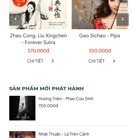
he
Zhao Cong, Liu Xingchen
Gao Sichao - Pipa
Z
- Forever Sutra
370.000đ
350.000đ
CHI TIẾT
CHI TIẾT
SẢN PHẨM MỚI PHÁT HÀNH
Hương Tràm - Phao Cứu Sinh
700.000đ
Nhật Thuận - Lá Trên Cành