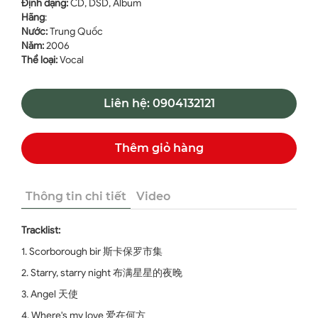
Định dạng:
CD, DSD, Album
Hãng
:
Nước:
Trung Quốc
Năm:
2006
Thể loại:
Vocal
Liên hệ: 0904132121
Thêm giỏ hàng
Thông tin chi tiết
Video
Tracklist:
1. Scorborough bir 斯卡保罗市集
2. Starry, starry night 布满星星的夜晚
3. Angel 天使
4. Where's my love 爱在何方