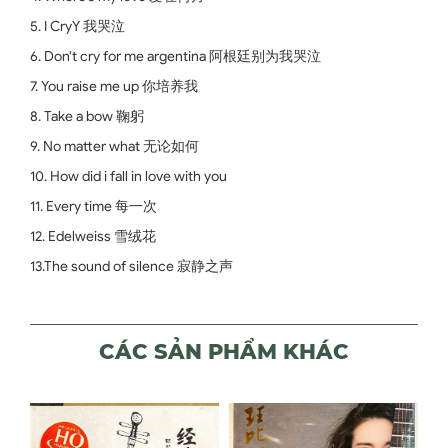
5. I CryY 我哭泣
6. Don't cry for me argentina 阿根廷别为我哭泣
7. You raise me up 你培养我
8. Take a bow 鞠躬
9. No matter what 无论如何
10. How did i fall in love with you
11. Every time 每一次
12. Edelweiss 雪绒花
13.The sound of silence 寂静之声
CÁC SẢN PHẨM KHÁC