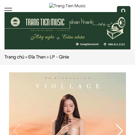
Trang chủ
»
Đĩa Than
»
LP - Qinie