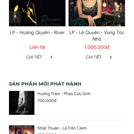
ăn
LP - Hoàng Quyên - River
LP - Lệ Quyên - Vùng Tóc
Nhớ
Liên hệ
1.000.000đ
CHI TIẾT
CHI TIẾT
SẢN PHẨM MỚI PHÁT HÀNH
Hương Tràm - Phao Cứu Sinh
700.000đ
Nhật Thuận - Lá Trên Cành